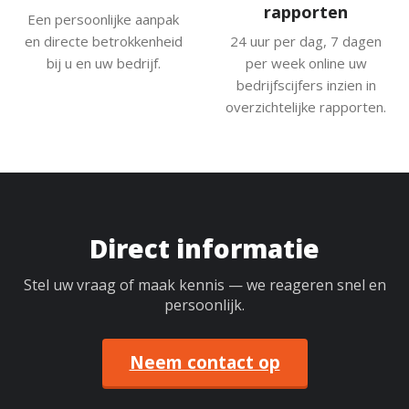
rapporten
Een persoonlijke aanpak
en directe betrokkenheid
24 uur per dag, 7 dagen
bij u en uw bedrijf.
per week online uw
bedrijfscijfers inzien in
overzichtelijke rapporten.
Direct informatie
Stel uw vraag of maak kennis — we reageren snel en
persoonlijk.
Neem contact op